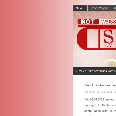
NEWS
Unser Verein
M
NEWS
:
Zum Abschluss kam no
gegen Eppingen
Zum Abschluss kam no
Sonntag, 18. Juli 2021 - 
Am 03.07.2021 endete 
Eppingen 1. Nach mehr
Jahre. Nach einer kur