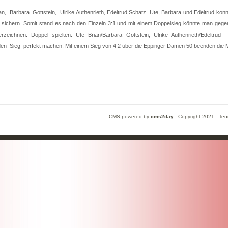
an, Barbara Gottstein, Ulrike Authenrieth, Edeltrud Schatz. Ute, Barbara und Edeltrud konn
ichern. Somit stand es nach den Einzeln 3:1 und mit einem Doppelsieg könnte man gege
rzeichnen. Doppel spielten: Ute Brian/Barbara Gottstein, Ulrike Authenrieth/Edelt
den Sieg perfekt machen. Mit einem Sieg von 4:2 über die Eppinger Damen 50 beenden die M
CMS powered by
cms2day
-
Copyright 2021 - Ten