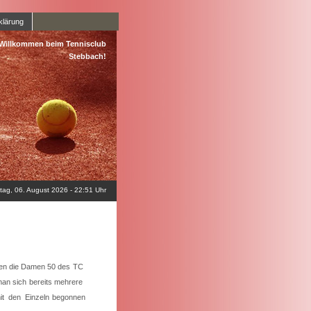
klärung
 Willkommen beim Tennisclub
Stebbach!
ag, 06. August 2026 - 22:51 Uhr
en die Damen 50 des TC
n sich bereits mehrere
t den Einzeln begonnen