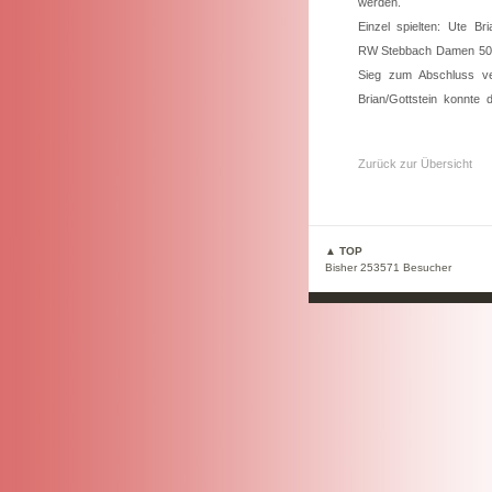
werden.
Einzel spielten: Ute Bri
RW Stebbach Damen 50 s
Sieg zum Abschluss ve
Brian/Gottstein konnte 
Zurück zur Übersicht
▲ TOP
Bisher 253571 Besucher