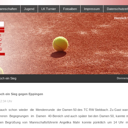
annschaften
Jugend
LK Turnier
Fotoalben
Impressum
Datenschutzer
Herzlich
ch ein Sieg
Donnerst
ch ein Sieg gegen Eppingen
12:34 Uhr
auch schon wieder die Mendenrunde der Damen 50 des TC RW Stebbach. Zu Gast war
eren Begegnungen im Damen 40-Bereich und auch später bei den Damen 50, kannte ma
zen Begrüßung von Mannschaftsführerin Angelika Mahr konnte pünktlich um 14 Uhr mi