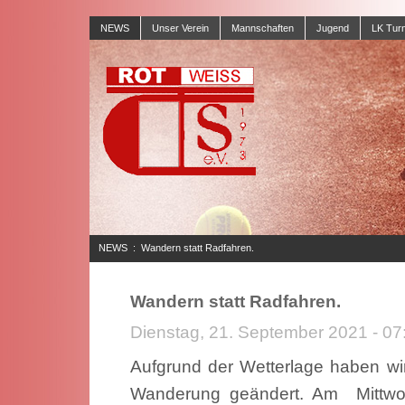
NEWS
Unser Verein
Mannschaften
Jugend
LK Turn
NEWS
:
Wandern statt Radfahren.
Wandern statt Radfahren.
Dienstag, 21. September 2021 - 07
Aufgrund der Wetterlage haben wir 
Wanderung geändert. Am Mittwoc