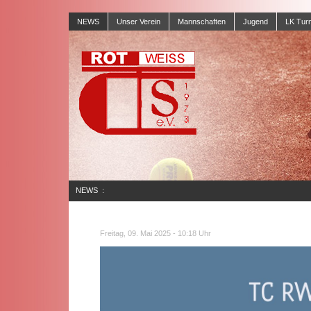
NEWS
Unser Verein
Mannschaften
Jugend
LK Turn
NEWS
:
Freitag, 09. Mai 2025 - 10:18 Uhr