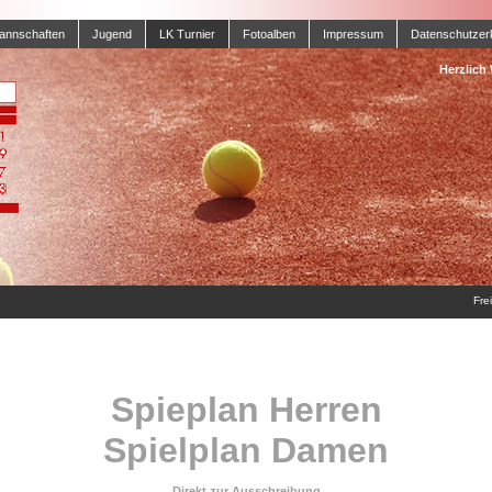
annschaften
Jugend
LK Turnier
Fotoalben
Impressum
Datenschutzer
Herzlich
Fre
Spieplan Herren
Spielplan Damen
Direkt zur Ausschreibung