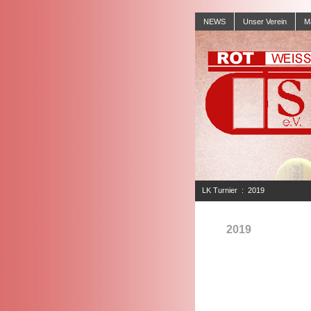
NEWS
Unser Verein
M
LK Turnier
:
2019
2019