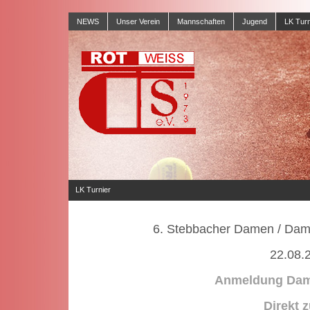
NEWS
Unser Verein
Mannschaften
Jugend
LK Turn
LK Turnier
6. Stebbacher Damen / Dame
22.08.
Anmeldung Da
Direkt 