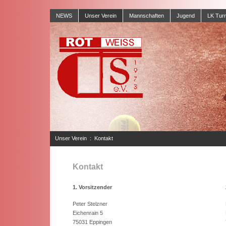
NEWS
Unser Verein
Mannschaften
Jugend
LK Turn
Unser Verein
:
Kontakt
Kontakt
1. Vorsitzender
Peter Stelzner
Eichenrain 5
75031 Eppingen