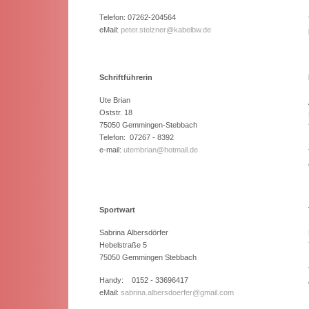
Telefon: 07262-204564
eMail:
peter.stelzner@kabelbw.de
Schriftführerin
Ute Brian
Oststr. 18
75050 Gemmingen-Stebbach
Telefon: 07267 - 8392
e-mail:
utembrian@hotmail.de
Sportwart
Sabrina Albersdörfer
Hebelstraße 5
75050 Gemmingen Stebbach
Handy: 0152 - 33696417
eMail:
sabrina.albersdoerfer@gmail.com