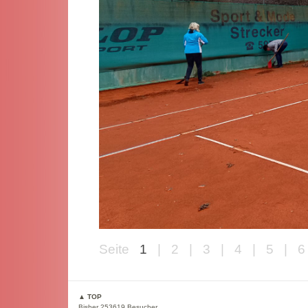
Seite
1
|
2
|
3
|
4
|
5
|
6
▲ TOP
Bisher 253619 Besucher