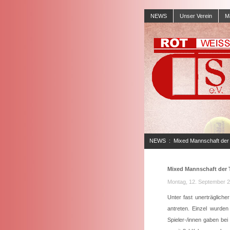
NEWS
Unser Verein
M
NEWS
:
Mixed Mannschaft de
Stebbach/TC Gemmingen unterl
Mixed Mannschaft der
70 Sandhausen mit 9:0
Montag, 12. September 2
Unter fast unerträglic
antreten. Einzel wurden
Spieler-/innen gaben bei