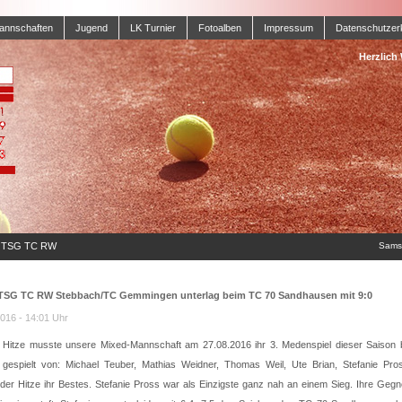
annschaften
Jugend
LK Turnier
Fotoalben
Impressum
Datenschutzer
Herzlich
r TSG TC RW
Samst
ag beim TC
 TSG TC RW Stebbach/TC Gemmingen unterlag beim TC 70 Sandhausen mit 9:0
016 - 14:01 Uhr
her Hitze musste unsere Mixed-Mannschaft am 27.08.2016 ihr 3. Medenspiel dieser Saiso
 gespielt von: Michael Teuber, Mathias Weidner, Thomas Weil, Ute Brian, Stefanie Pro
 der Hitze ihr Bestes. Stefanie Pross war als Einzigste ganz nah an einem Sieg. Ihre Geg