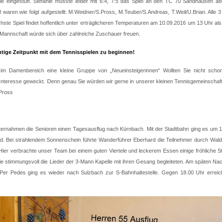
ie eingestuft. Stefanie musste leider mit 6:4, 7:5 das Spiel an den TC 70 Sandhausen a
l waren wie folgt aufgestellt: M.Weidner/S.Pross, M.Teuber/S.Andreas, T.Weil/U.Brian. Alle 
te Spiel findet hoffentlich unter erträglicheren Temperaturen am 10.09.2016 um 13 Uhr a
 Mannschaft würde sich über zahlreiche Zuschauer freuen.
chtige Zeitpunkt mit dem Tennisspielen zu beginnen!
im Damenbereich eine kleine Gruppe von „Neueinsteigerinnen“ Wollten Sie nicht scho
r Interesse geweckt. Denn genau Sie würden wir gerne in unserer kleinen Tennisgemeinschaf
Pross
ternahmen die Senioren einen Tagesausflug nach Kürnbach. Mit der Stadtbahn ging es um 1
. Bei strahlendem Sonnenschein führte Wanderführer Eberhard die Teilnehmer durch Wald
ier verbrachte unser Team bei einem guten Viertele und leckerem Essen einige fröhliche S
sie stimmungsvoll die Lieder der 3-Mann Kapelle mit ihren Gesang begleiteten. Am späten Na
er Pedes ging es wieder nach Sulzbach zur S-Bahnhaltestelle. Gegen 18.00 Uhr erreich