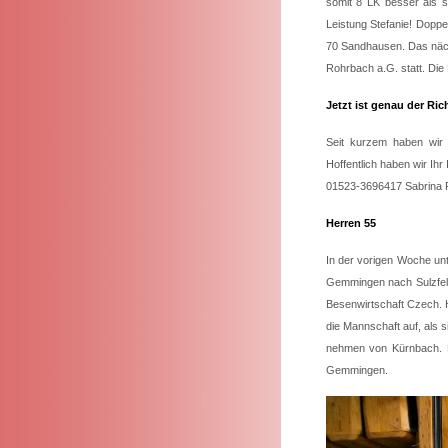
somit 8 LK besser als s
Leistung Stefanie! Doppe
70 Sandhausen. Das nächs
Rohrbach a.G. statt. Die
Jetzt ist genau der Ri
Seit kurzem haben wir 
Hoffentlich haben wir Ih
01523-3696417 Sabrina 
Herren 55
In der vorigen Woche un
Gemmingen nach Sulzfeld
Besenwirtschaft Czech. H
die Mannschaft auf, als 
nehmen von Kürnbach. P
Gemmingen.