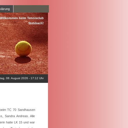
klärung
 Willkommen beim Tennisclub
Stebbach!
ag, 08. August 2026 - 17:12 Uhr
n beim TC 70 Sandhausen
ss, Sandra Andreas. Alle
nerin hatte LK 15 und war