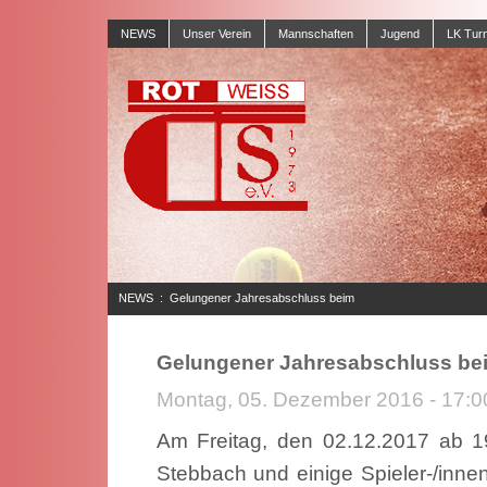
NEWS
Unser Verein
Mannschaften
Jugend
LK Turn
NEWS
:
Gelungener Jahresabschluss beim
TC RW Stebbach
Gelungener Jahresabschluss be
Montag, 05. Dezember 2016 - 17:0
Am Freitag, den 02.12.2017 ab 1
Stebbach und einige Spieler-/i